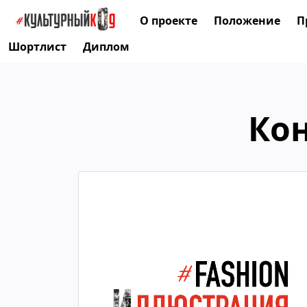
О проекте
Положение
П
Шортлист
Диплом
Ко