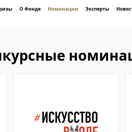
ризы
О Фонде
Номинации
Эксперты
Новос
нкурсные номина