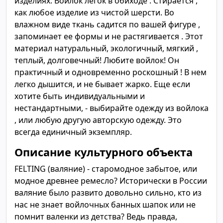
изделиях: Войлок легок в обиходе . Стирается ,
как любое изделие из чистой шерсти. Во
влажном виде ткань садится по вашей фигуре ,
запоминает ее формы и не растягивается . Этот
материал натуральный, экологичный, мягкий ,
теплый, долговечный! Любите войлок! Он
практичный и одновременно роскошный ! В нем
легко дышится, и не бывает жарко. Еще если
хотите быть индивидуальными и
нестандартными, - выбирайте одежду из войлока
, или любую другую авторскую одежду. Это
всегда единичный экземпляр.
Описание культурного объекта
FELTING (валяние) - старомодное забытое, или
модное древнее ремесло? Исторически в России
валяние было развито довольно сильно, кто из
нас не знает войлочных банных шапок или не
помнит валенки из детства? Ведь правда,