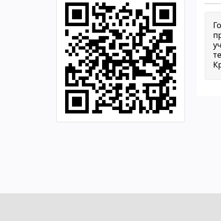
Г
п
у
т
К