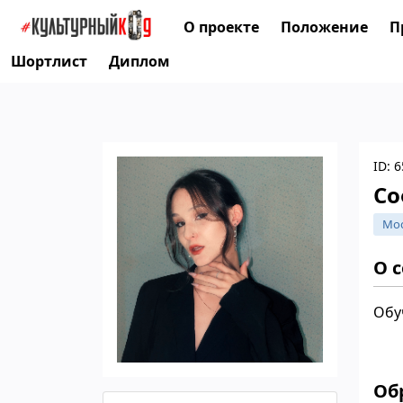
О проекте
Положение
П
Шортлист
Диплом
ID: 
Со
Мо
О 
Обу
Об