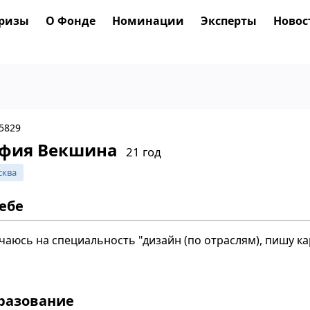
ризы
О Фонде
Номинации
Эксперты
Новос
65829
фия Векшина
21 год
сква
себе
чаюсь на специальность "дизайн (по отраслям), пишу к
разование